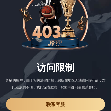
访问限制
尊敬的用户，由于相关法律限制，您所在地区无法访问J9产品，对
此造成的不便，我们深表歉意，您如有疑问请联系客服。
联系客服