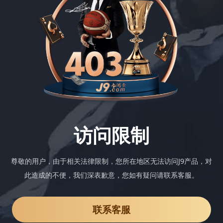
访问限制
尊敬的用户，由于相关法律限制，您所在地区无法访问J9产品，对
此造成的不便，我们深表歉意，您如有疑问请联系客服。
联系客服