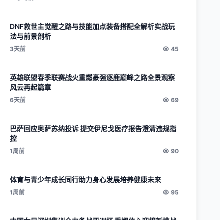
DNF救世主觉醒之路与技能加点装备搭配全解析实战玩
法与前景剖析
3天前
45
英雄联盟春季联赛战火重燃豪强逐鹿巅峰之路全景观察
风云再起篇章
6天前
69
巴萨回应奥萨苏纳投诉 提交伊尼戈医疗报告澄清违规指
控
1周前
90
体育与青少年成长同行助力身心发展培养健康未来
1周前
95