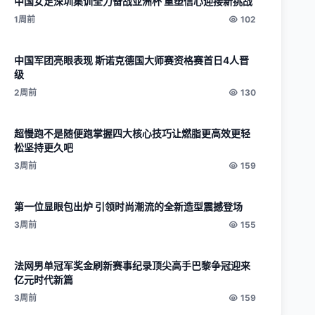
中国女足深圳集训全力备战亚洲杯 重塑信心迎接新挑战
1周前
102
中国军团亮眼表现 斯诺克德国大师赛资格赛首日4人晋
级
2周前
130
超慢跑不是随便跑掌握四大核心技巧让燃脂更高效更轻
松坚持更久吧
3周前
159
第一位显眼包出炉 引领时尚潮流的全新造型震撼登场
3周前
155
法网男单冠军奖金刷新赛事纪录顶尖高手巴黎争冠迎来
亿元时代新篇
3周前
159